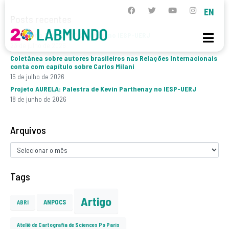
EN
Posts recentes
Seminário LABMUNDO 20 Anos, no IESP-UERJ
23 de julho de 2026
Coletânea sobre autores brasileiros nas Relações Internacionais
conta com capítulo sobre Carlos Milani
15 de julho de 2026
Projeto AURELA: Palestra de Kevin Parthenay no IESP-UERJ
18 de junho de 2026
Arquivos
Tags
Artigo
ANPOCS
ABRI
Ateliê de Cartografia de Sciences Po Paris