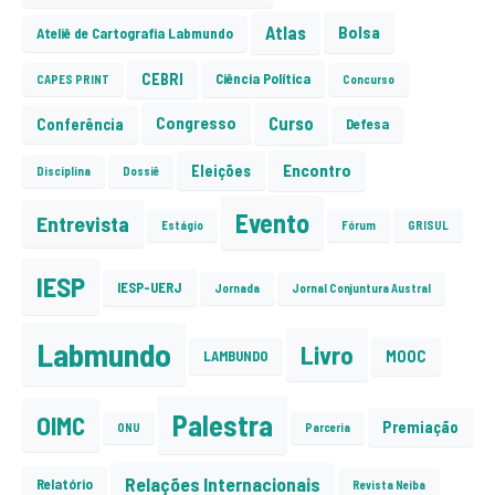
Atlas
Bolsa
Ateliê de Cartografia Labmundo
CEBRI
Ciência Política
CAPES PRINT
Concurso
Curso
Congresso
Conferência
Defesa
Encontro
Eleições
Disciplina
Dossiê
Evento
Entrevista
Estágio
Fórum
GRISUL
IESP
IESP-UERJ
Jornada
Jornal Conjuntura Austral
Labmundo
Livro
MOOC
LAMBUNDO
Palestra
OIMC
Premiação
ONU
Parceria
Relações Internacionais
Relatório
Revista Neiba