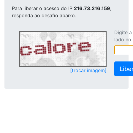
Para liberar o acesso
do IP
216.73.216.159
,
responda ao desafio abaixo.
Digite 
lado no
[trocar imagem]