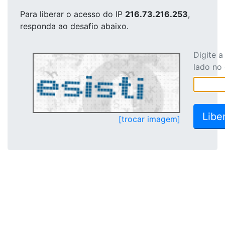
Para liberar o acesso
do IP
216.73.216.253
,
responda ao desafio abaixo.
Digite 
lado no
[trocar imagem]