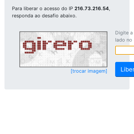
Para liberar o acesso
do IP
216.73.216.54
,
responda ao desafio abaixo.
Digite 
lado no
[trocar imagem]