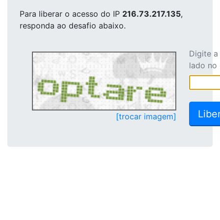
Para liberar o acesso
do IP
216.73.217.135
,
responda ao desafio abaixo.
Digite 
lado no
[trocar imagem]