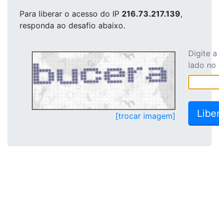
Para liberar o acesso
do IP
216.73.217.139
,
responda ao desafio abaixo.
Digite 
lado no
[trocar imagem]