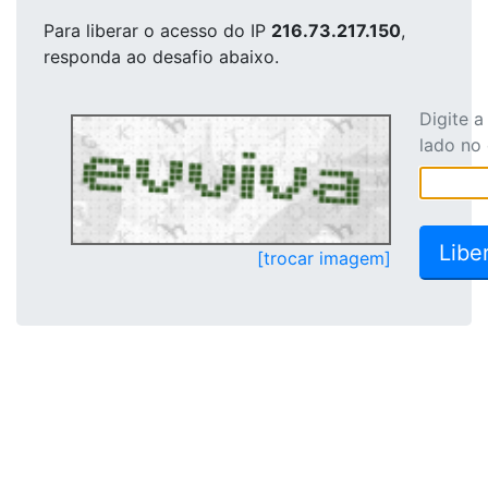
Para liberar o acesso
do IP
216.73.217.150
,
responda ao desafio abaixo.
Digite 
lado no
[trocar imagem]