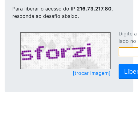
Para liberar o acesso
do IP
216.73.217.80
,
responda ao desafio abaixo.
Digite 
lado no
[trocar imagem]