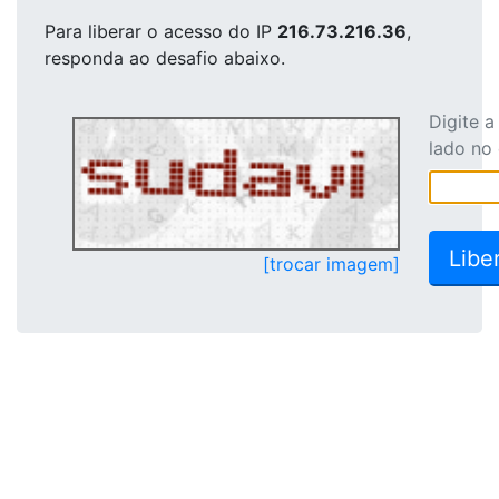
Para liberar o acesso
do IP
216.73.216.36
,
responda ao desafio abaixo.
Digite 
lado no
[trocar imagem]