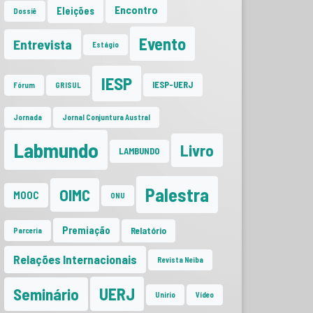
Encontro
Eleições
Dossiê
Evento
Entrevista
Estágio
IESP
IESP-UERJ
Fórum
GRISUL
Jornada
Jornal Conjuntura Austral
Labmundo
Livro
LAMBUNDO
Palestra
OIMC
MOOC
ONU
Premiação
Relatório
Parceria
Relações Internacionais
Revista Neiba
UERJ
Seminário
Unirio
Vídeo