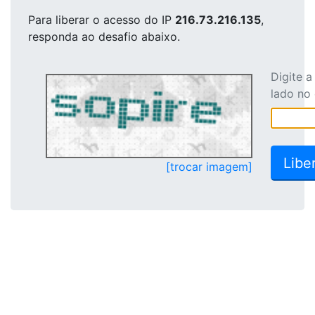
Para liberar o acesso
do IP
216.73.216.135
,
responda ao desafio abaixo.
Digite 
lado no
[trocar imagem]