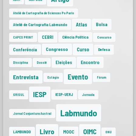
Ateliê de Cartografia de Sciences Po Paris
Atlas
Bolsa
Ateliê de Cartografia Labmundo
CEBRI
Ciência Política
CAPES PRINT
Concurso
Curso
Congresso
Conferência
Defesa
Encontro
Eleições
Disciplina
Dossiê
Evento
Entrevista
Estágio
Fórum
IESP
IESP-UERJ
GRISUL
Jornada
Labmundo
Jornal Conjuntura Austral
Livro
OIMC
MOOC
LAMBUNDO
ONU