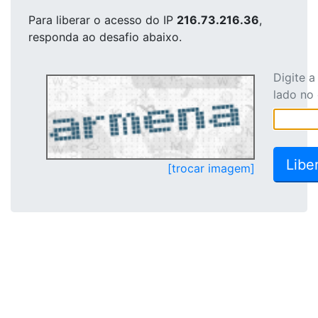
Para liberar o acesso
do IP
216.73.216.36
,
responda ao desafio abaixo.
Digite 
lado no
[trocar imagem]