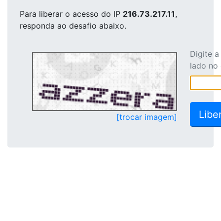
Para liberar o acesso
do IP
216.73.217.11
,
responda ao desafio abaixo.
Digite 
lado no
[trocar imagem]