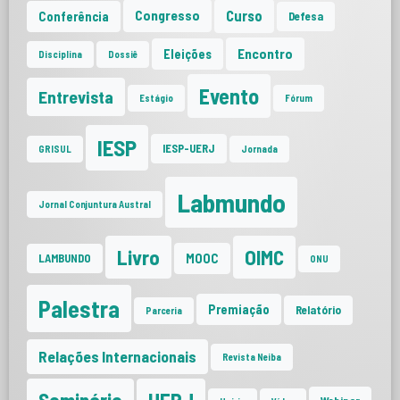
Curso
Congresso
Conferência
Defesa
Encontro
Eleições
Disciplina
Dossiê
Evento
Entrevista
Estágio
Fórum
IESP
IESP-UERJ
GRISUL
Jornada
Labmundo
Jornal Conjuntura Austral
Livro
OIMC
MOOC
LAMBUNDO
ONU
Palestra
Premiação
Relatório
Parceria
Relações Internacionais
Revista Neiba