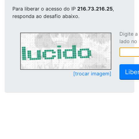
Para liberar o acesso
do IP
216.73.216.25
,
responda ao desafio abaixo.
Digite 
lado no
[trocar imagem]