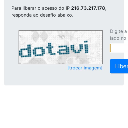
Para liberar o acesso
do IP
216.73.217.178
,
responda ao desafio abaixo.
Digite 
lado no
[trocar imagem]