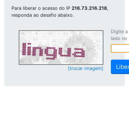
Para liberar o acesso
do IP
216.73.216.218
,
responda ao desafio abaixo.
Digite 
lado no
[trocar imagem]