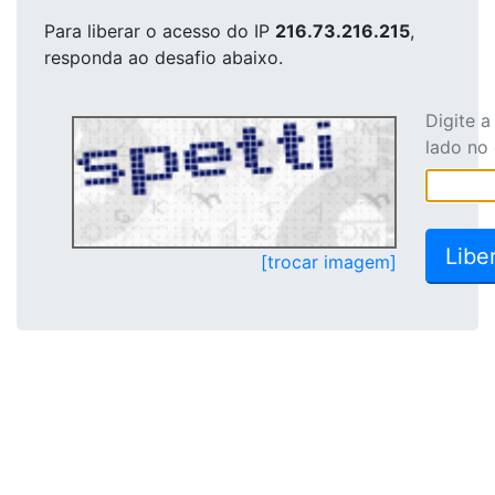
Para liberar o acesso
do IP
216.73.216.215
,
responda ao desafio abaixo.
Digite 
lado no
[trocar imagem]