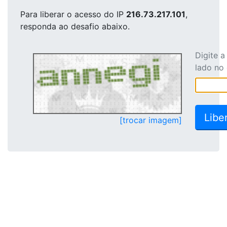
Para liberar o acesso
do IP
216.73.217.101
,
responda ao desafio abaixo.
Digite 
lado no
[trocar imagem]