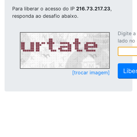
Para liberar o acesso
do IP
216.73.217.23
,
responda ao desafio abaixo.
Digite 
lado no
[trocar imagem]