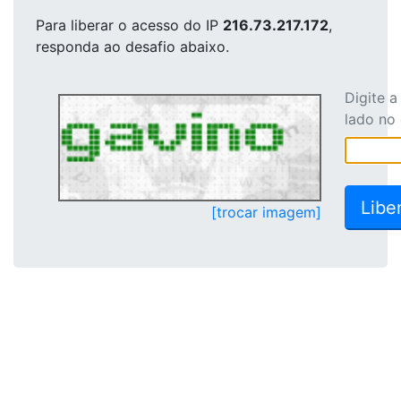
Para liberar o acesso
do IP
216.73.217.172
,
responda ao desafio abaixo.
Digite 
lado no
[trocar imagem]