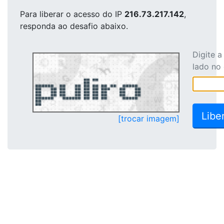
Para liberar o acesso
do IP
216.73.217.142
,
responda ao desafio abaixo.
Digite 
lado no
[trocar imagem]