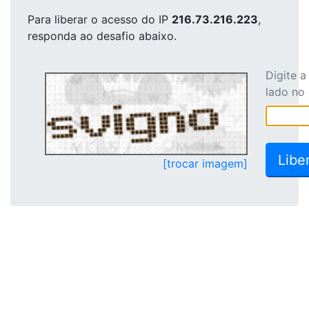
Para liberar o acesso
do IP
216.73.216.223
,
responda ao desafio abaixo.
Digite 
lado no
[trocar imagem]