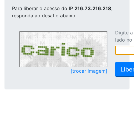
Para liberar o acesso
do IP
216.73.216.218
,
responda ao desafio abaixo.
Digite 
lado no
[trocar imagem]