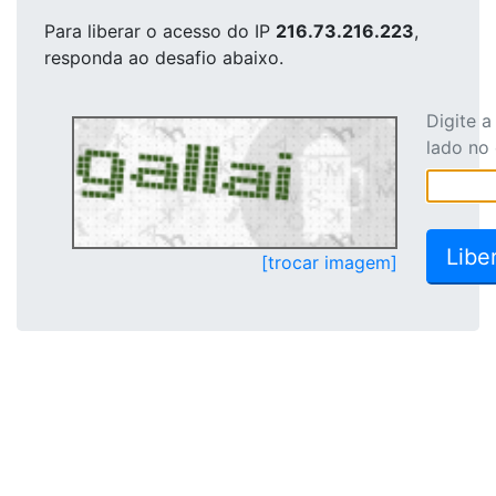
Para liberar o acesso
do IP
216.73.216.223
,
responda ao desafio abaixo.
Digite 
lado no
[trocar imagem]