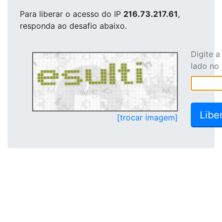
Para liberar o acesso
do IP
216.73.217.61
,
responda ao desafio abaixo.
Digite 
lado no
[trocar imagem]