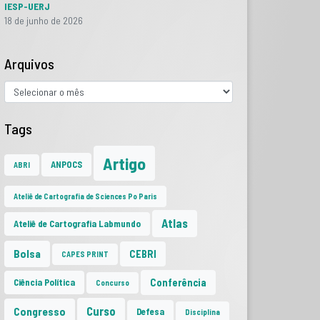
IESP-UERJ
18 de junho de 2026
Arquivos
Tags
Artigo
ANPOCS
ABRI
Ateliê de Cartografia de Sciences Po Paris
Atlas
Ateliê de Cartografia Labmundo
Bolsa
CEBRI
CAPES PRINT
Conferência
Ciência Política
Concurso
Curso
Congresso
Defesa
Disciplina