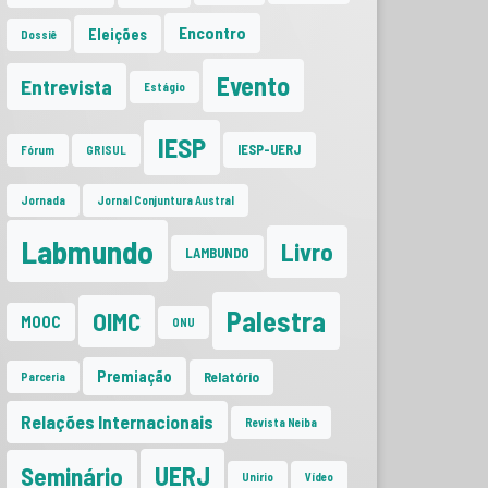
Encontro
Eleições
Dossiê
Evento
Entrevista
Estágio
IESP
IESP-UERJ
Fórum
GRISUL
Jornada
Jornal Conjuntura Austral
Labmundo
Livro
LAMBUNDO
Palestra
OIMC
MOOC
ONU
Premiação
Relatório
Parceria
Relações Internacionais
Revista Neiba
UERJ
Seminário
Unirio
Vídeo