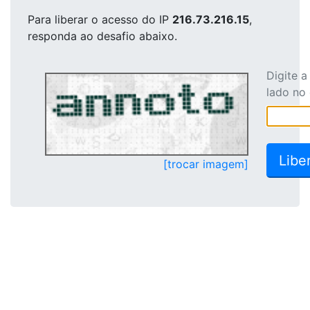
Para liberar o acesso
do IP
216.73.216.15
,
responda ao desafio abaixo.
Digite 
lado no
[trocar imagem]