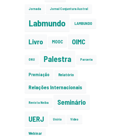
Jornada
Jornal Conjuntura Austral
Labmundo
LAMBUNDO
Livro
OIMC
MOOC
Palestra
ONU
Parceria
Premiação
Relatório
Relações Internacionais
Seminário
Revista Neiba
UERJ
Unirio
Vídeo
Webinar