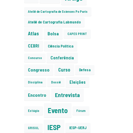
Ateliê de Cartografia de Sciences Po Paris
Ateliê de Cartografia Labmundo
Atlas
Bolsa
CAPES PRINT
CEBRI
Ciência Política
Conferência
Concurso
Curso
Congresso
Defesa
Eleições
Disciplina
Dossiê
Entrevista
Encontro
Evento
Estágio
Fórum
IESP
IESP-UERJ
GRISUL