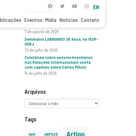
EN
Posts recentes
blicações
Eventos
Mídia
Notícias
Contato
LABMUNDO no 15º Encontro Nacional da
ABCP
7 de agosto de 2026
Seminário LABMUNDO 20 Anos, no IESP-
UERJ
23 de julho de 2026
Coletânea sobre autores brasileiros
nas Relações Internacionais conta
com capítulo sobre Carlos Milani
15 de julho de 2026
Arquivos
Tags
Artigo
ANPOCS
ABRI