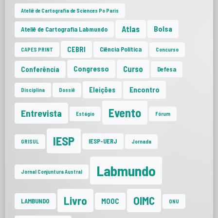
Ateliê de Cartografia de Sciences Po Paris
Atlas
Bolsa
Ateliê de Cartografia Labmundo
CEBRI
Ciência Política
CAPES PRINT
Concurso
Curso
Congresso
Conferência
Defesa
Encontro
Eleições
Disciplina
Dossiê
Evento
Entrevista
Estágio
Fórum
IESP
IESP-UERJ
GRISUL
Jornada
Labmundo
Jornal Conjuntura Austral
Livro
OIMC
MOOC
LAMBUNDO
ONU