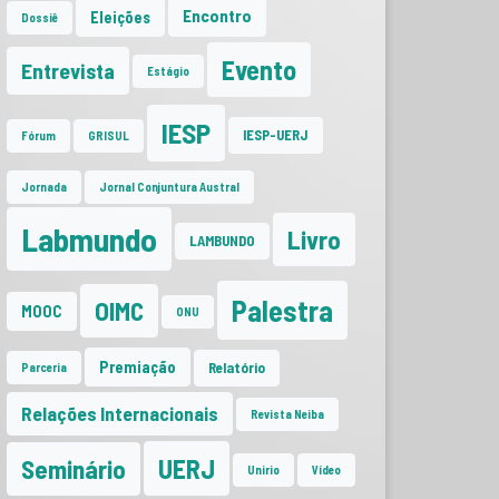
Encontro
Eleições
Dossiê
Evento
Entrevista
Estágio
IESP
IESP-UERJ
Fórum
GRISUL
Jornada
Jornal Conjuntura Austral
Labmundo
Livro
LAMBUNDO
Palestra
OIMC
MOOC
ONU
Premiação
Relatório
Parceria
Relações Internacionais
Revista Neiba
UERJ
Seminário
Unirio
Vídeo