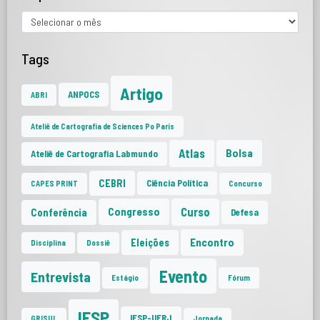
Tags
Artigo
ANPOCS
ABRI
Ateliê de Cartografia de Sciences Po Paris
Atlas
Bolsa
Ateliê de Cartografia Labmundo
CEBRI
Ciência Política
CAPES PRINT
Concurso
Curso
Congresso
Conferência
Defesa
Encontro
Eleições
Disciplina
Dossiê
Evento
Entrevista
Estágio
Fórum
IESP
IESP-UERJ
GRISUL
Jornada