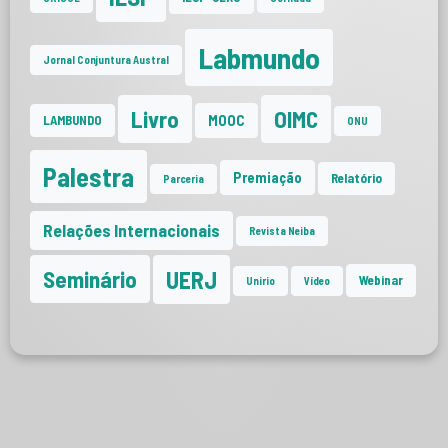
Labmundo
Jornal Conjuntura Austral
Livro
OIMC
MOOC
LAMBUNDO
ONU
Palestra
Premiação
Relatório
Parceria
Relações Internacionais
Revista Neiba
UERJ
Seminário
Webinar
Unirio
Vídeo