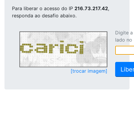
Para liberar o acesso
do IP
216.73.217.42
,
responda ao desafio abaixo.
Digite 
lado no
[trocar imagem]