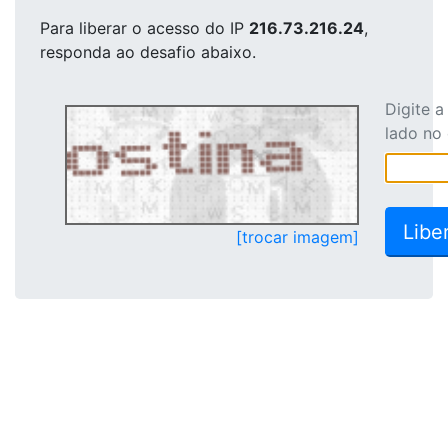
Para liberar o acesso
do IP
216.73.216.24
,
responda ao desafio abaixo.
Digite 
lado no
[trocar imagem]