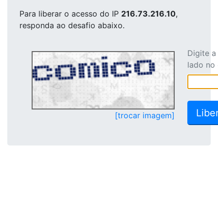
Para liberar o acesso
do IP
216.73.216.10
,
responda ao desafio abaixo.
Digite 
lado no
[trocar imagem]