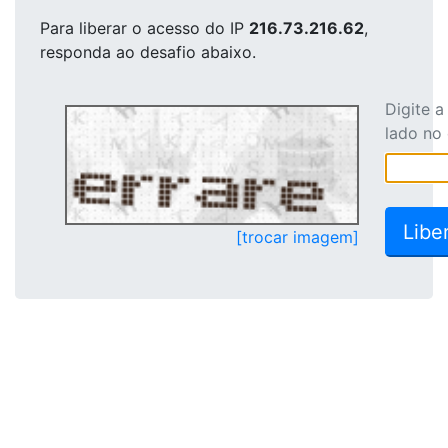
Para liberar o acesso
do IP
216.73.216.62
,
responda ao desafio abaixo.
Digite 
lado no
[trocar imagem]