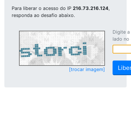
Para liberar o acesso
do IP
216.73.216.124
,
responda ao desafio abaixo.
Digite 
lado no
[trocar imagem]