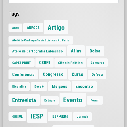
Tags
Artigo
ANPOCS
ABRI
Ateliê de Cartografia de Sciences Po Paris
Atlas
Bolsa
Ateliê de Cartografia Labmundo
CEBRI
Ciência Política
CAPES PRINT
Concurso
Curso
Congresso
Conferência
Defesa
Encontro
Eleições
Disciplina
Dossiê
Evento
Entrevista
Estágio
Fórum
IESP
IESP-UERJ
GRISUL
Jornada