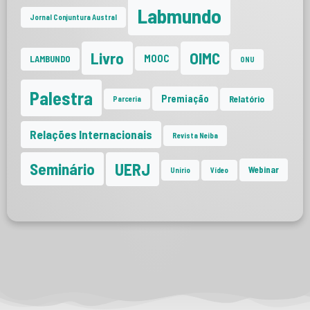
Labmundo
Jornal Conjuntura Austral
Livro
OIMC
MOOC
LAMBUNDO
ONU
Palestra
Premiação
Relatório
Parceria
Relações Internacionais
Revista Neiba
UERJ
Seminário
Webinar
Unirio
Vídeo