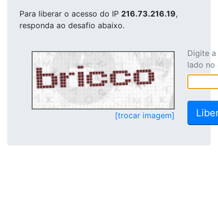
Para liberar o acesso
do IP
216.73.216.19
,
responda ao desafio abaixo.
Digite 
lado no
[trocar imagem]