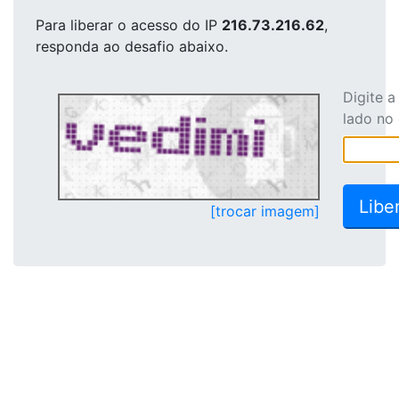
Para liberar o acesso
do IP
216.73.216.62
,
responda ao desafio abaixo.
Digite 
lado no
[trocar imagem]