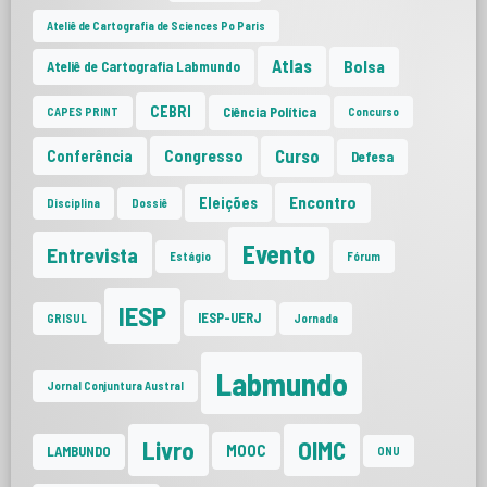
Ateliê de Cartografia de Sciences Po Paris
Atlas
Bolsa
Ateliê de Cartografia Labmundo
CEBRI
Ciência Política
CAPES PRINT
Concurso
Curso
Congresso
Conferência
Defesa
Encontro
Eleições
Disciplina
Dossiê
Evento
Entrevista
Estágio
Fórum
IESP
IESP-UERJ
GRISUL
Jornada
Labmundo
Jornal Conjuntura Austral
Livro
OIMC
MOOC
LAMBUNDO
ONU