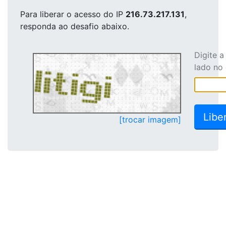
Para liberar o acesso
do IP
216.73.217.131
,
responda ao desafio abaixo.
Digite 
lado no
[trocar imagem]