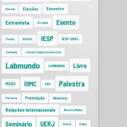
Encontro
Eleições
Dossiê
Evento
Entrevista
Estágio
IESP
IESP-UERJ
Fórum
GRISUL
Jornada
Jornal Conjuntura Austral
Labmundo
Livro
LAMBUNDO
Palestra
OIMC
MOOC
ONU
Premiação
Relatório
Parceria
Relações Internacionais
Revista Neiba
UERJ
Seminário
Unirio
Vídeo