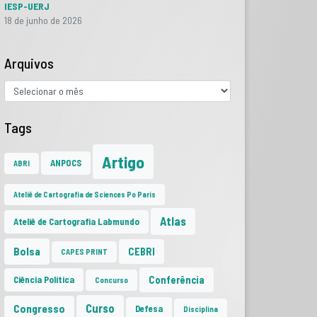
IESP-UERJ
18 de junho de 2026
Arquivos
Tags
Artigo
ANPOCS
ABRI
Ateliê de Cartografia de Sciences Po Paris
Atlas
Ateliê de Cartografia Labmundo
Bolsa
CEBRI
CAPES PRINT
Conferência
Ciência Política
Concurso
Curso
Congresso
Defesa
Disciplina