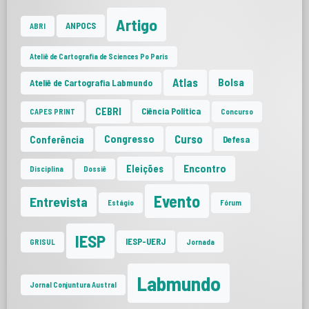
Artigo
ANPOCS
ABRI
Ateliê de Cartografia de Sciences Po Paris
Atlas
Bolsa
Ateliê de Cartografia Labmundo
CEBRI
Ciência Política
CAPES PRINT
Concurso
Curso
Congresso
Conferência
Defesa
Encontro
Eleições
Disciplina
Dossiê
Evento
Entrevista
Estágio
Fórum
IESP
IESP-UERJ
GRISUL
Jornada
Labmundo
Jornal Conjuntura Austral