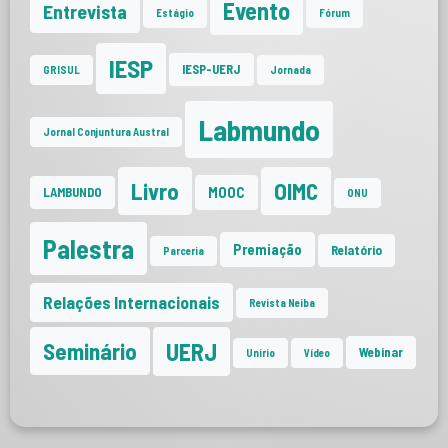
Evento
Entrevista
Estágio
Fórum
IESP
IESP-UERJ
GRISUL
Jornada
Labmundo
Jornal Conjuntura Austral
Livro
OIMC
MOOC
LAMBUNDO
ONU
Palestra
Premiação
Relatório
Parceria
Relações Internacionais
Revista Neiba
UERJ
Seminário
Webinar
Unirio
Vídeo