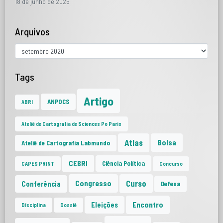
18 de junho de 2026
Arquivos
Tags
Artigo
ANPOCS
ABRI
Ateliê de Cartografia de Sciences Po Paris
Atlas
Bolsa
Ateliê de Cartografia Labmundo
CEBRI
Ciência Política
CAPES PRINT
Concurso
Curso
Congresso
Conferência
Defesa
Encontro
Eleições
Disciplina
Dossiê