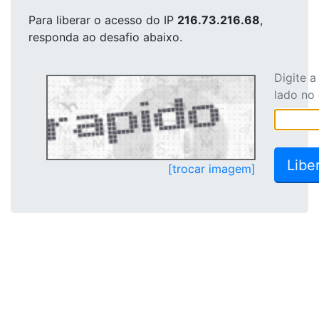
Para liberar o acesso
do IP
216.73.216.68
,
responda ao desafio abaixo.
Digite 
lado no
[trocar imagem]