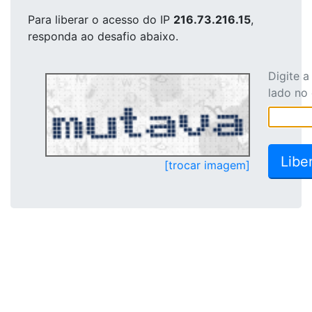
Para liberar o acesso
do IP
216.73.216.15
,
responda ao desafio abaixo.
Digite 
lado no
[trocar imagem]