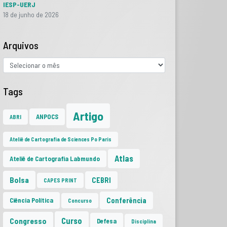
IESP-UERJ
18 de junho de 2026
Arquivos
Tags
Artigo
ANPOCS
ABRI
Ateliê de Cartografia de Sciences Po Paris
Atlas
Ateliê de Cartografia Labmundo
Bolsa
CEBRI
CAPES PRINT
Conferência
Ciência Política
Concurso
Curso
Congresso
Defesa
Disciplina