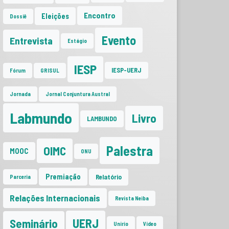
Encontro
Eleições
Dossiê
Evento
Entrevista
Estágio
IESP
IESP-UERJ
Fórum
GRISUL
Jornada
Jornal Conjuntura Austral
Labmundo
Livro
LAMBUNDO
Palestra
OIMC
MOOC
ONU
Premiação
Relatório
Parceria
Relações Internacionais
Revista Neiba
UERJ
Seminário
Unirio
Vídeo