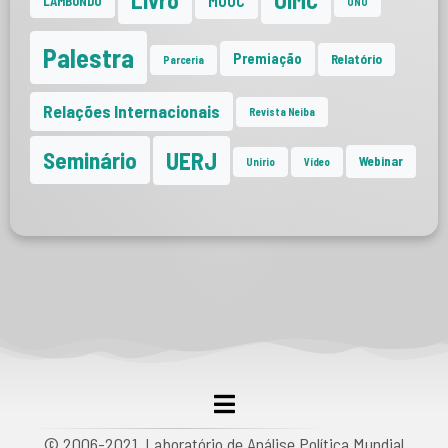
MOOC
LAMBUNDO
ONU
Palestra
Premiação
Relatório
Parceria
Relações Internacionais
Revista Neiba
UERJ
Seminário
Webinar
Unirio
Vídeo
© 2006-2021 Laboratório de Análise Política Mundial