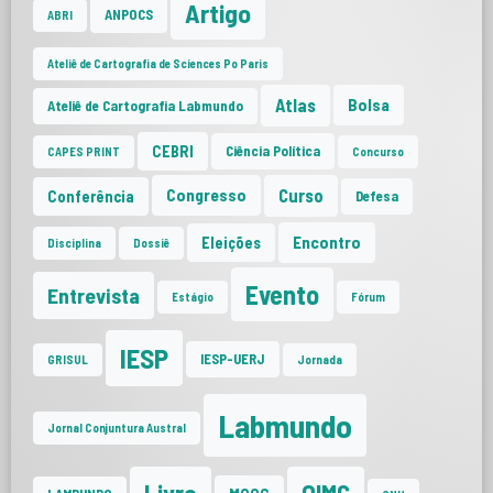
Artigo
ANPOCS
ABRI
Ateliê de Cartografia de Sciences Po Paris
Atlas
Bolsa
Ateliê de Cartografia Labmundo
CEBRI
Ciência Política
CAPES PRINT
Concurso
Curso
Congresso
Conferência
Defesa
Encontro
Eleições
Disciplina
Dossiê
Evento
Entrevista
Estágio
Fórum
IESP
IESP-UERJ
GRISUL
Jornada
Labmundo
Jornal Conjuntura Austral
Livro
OIMC